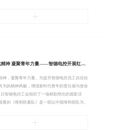
孩子们兴奋不已，更在无形中加深了孩子与家长之
。随后，大家一同前往无动力乐园，通过户外拓展
大朋友们重拾童心，同时也锻炼了孩子们的勇敢和
午的行程更是精彩绝伦。大家
弘扬时代精神 凝聚青年力量——智德电控开展红色观影活动
精神，凝聚青年力量。为提升智德电控员工自信自
有为的精神风貌，增强新时代青年的责任感与使命
11日智德电控工会组织了一场精彩绝伦的观影活
观看的《维和防暴队》是一部以中国维和部队为题
真实事件改编的影片，讲述中国维和防暴部队为了
异国他乡面对生与死考验永不言败的的感人故事。
和警察的光明、正义与果敢都如同一盏盏明灯，指