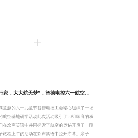
“小小飞行家，大大航天梦”，智德电控六一航空基地研学活动圆满落幕
满童趣的六一儿童节智德电控工会精心组织了一场
的航空基地研学活动此次活动吸引了20组家庭的积
们在欢声笑语中共同探索了航空的奥秘开启了一段
子旅程上午的活动在欢声笑语中拉开序幕。亲子游