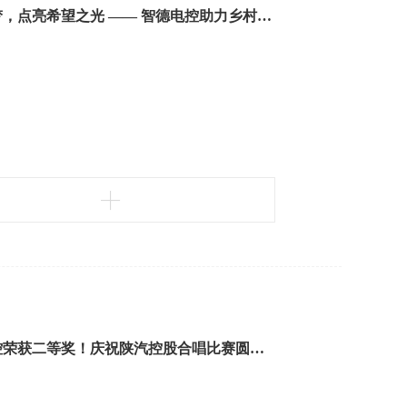
携手筑梦，点亮希望之光 —— 智德电控助力乡村儿童教育活动纪实
智德电控荣获二等奖！庆祝陕汽控股合唱比赛圆满落幕