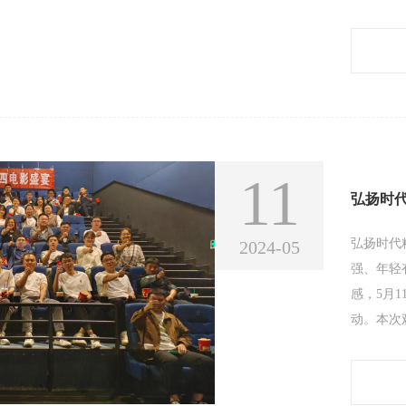
戏不仅让
间的默契
活动，让
自信。下
11
弘扬时代
2024-05
强、年轻
感，5月
动。本次
材，根据
和平而在
每一个维