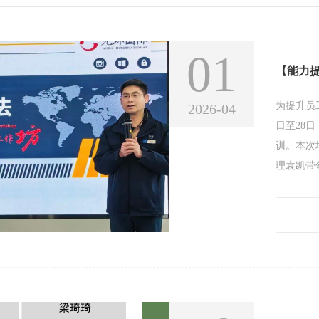
01
【能力
为提升员
2026-04
日至28
训。本次
理袁凯带
加培训。
启动、计
聚焦计划
际需求，