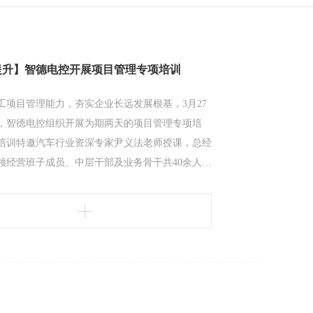
提升】智德电控开展项目管理专项培训
工项目管理能力，夯实企业长远发展根基，3月27
日，智德电控组织开展为期两天的项目管理专项培
培训特邀汽车行业资深专家尹义法老师授课，总经
领经营班子成员、中层干部及业务骨干共40余人参
本次培训以全过程实操演练为核心，系统讲解立项
划管理、执行控制、项目收尾等全流程内容，重点
编制与过程管控，精准贴合公司项目管理痛点与实
实用性、针对性强。培训期