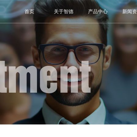
首页
关于智德
产品中心
新闻资
tment